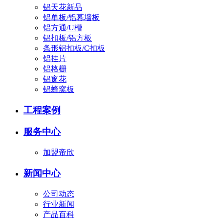
铝天花新品
铝单板/铝幕墙板
铝方通/U槽
铝扣板/铝方板
条形铝扣板/C扣板
铝挂片
铝格栅
铝窗花
铝蜂窝板
工程案例
服务中心
加盟帝欣
新闻中心
公司动态
行业新闻
产品百科