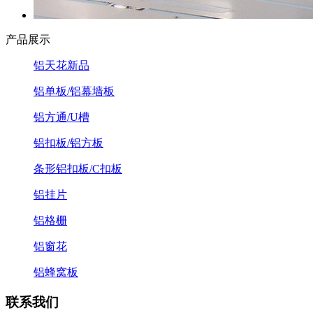
产品展示
铝天花新品
铝单板/铝幕墙板
铝方通/U槽
铝扣板/铝方板
条形铝扣板/C扣板
铝挂片
铝格栅
铝窗花
铝蜂窝板
联系我们