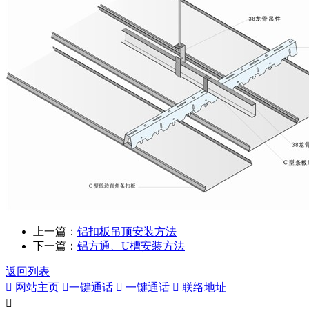
上一篇：
铝扣板吊顶安装方法
下一篇：
铝方通、U槽安装方法
返回列表

网站主页

一键通话

一键通话

联络地址
